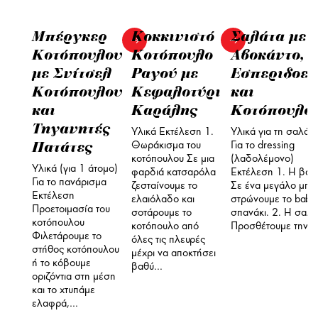
Μπέργκερ
Κοκκινιστό
Σαλάτα με
Κοτόπουλου
Κοτόπουλο
Αβοκάντο,
με Σνίτσελ
Ραγού με
Εσπεριδοει
Κοτόπουλου
Κεφαλοτύρι
και
και
Καράλης
Κοτόπουλο
Τηγανητές
Υλικά Εκτέλεση 1.
Υλικά για τη σαλάτ
Πατάτες
Θωράκισμα του
Για το dressing
κοτόπουλου Σε μια
(λαδολέμονο)
Υλικά (για 1 άτομο)
φαρδιά κατσαρόλα
Εκτέλεση 1. Η βάσ
Για το πανάρισμα
ζεσταίνουμε το
Σε ένα μεγάλο μπο
Εκτέλεση
ελαιόλαδο και
στρώνουμε το baby
Προετοιμασία του
σοτάρουμε το
σπανάκι. 2. Η σαλά
κοτόπουλου
κοτόπουλο από
Προσθέτουμε την…
Φιλετάρουμε το
όλες τις πλευρές
στήθος κοτόπουλου
μέχρι να αποκτήσει
ή το κόβουμε
βαθύ…
οριζόντια στη μέση
και το χτυπάμε
ελαφρά,…