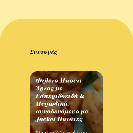
Συνταγές
Φιλέτο Μπούτι
Άρτας με
Εσπεριδοειδή &
Μυρωδικά,
συνοδευόμενο με
Jacket Πατάτες
Υλικά (για 2-4 άτομα) Για το