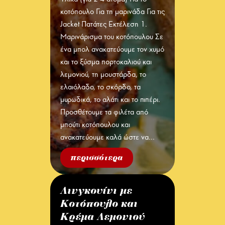
κοτόπουλο Για τη μαρινάδα Για τις
Jacket Πατάτες Εκτέλεση 1.
Μαρινάρισμα του κοτόπουλου Σε
ένα μπολ ανακατεύουμε τον χυμό
και το ξύσμα πορτοκαλιού και
λεμονιού, τη μουστάρδα, το
ελαιόλαδο, το σκόρδο, τα
μυρωδικά, το αλάτι και το πιπέρι.
Προσθέτουμε τα φιλέτα από
μπούτι κοτόπουλου και
ανακατεύουμε καλά ώστε να…
περισσότερα
Λινγκουίνι με
Κοτόπουλο και
Κρέμα Λεμονιού