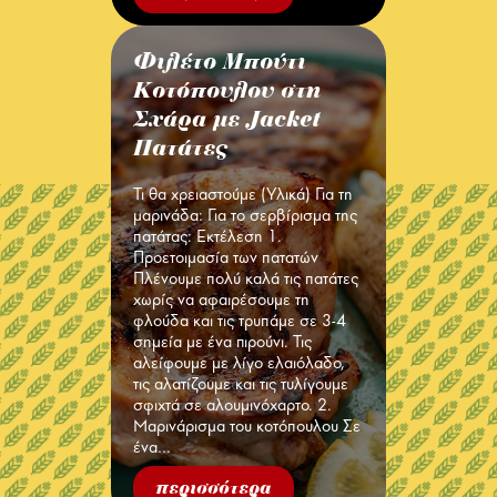
Φιλέτο Μπούτι
Κοτόπουλου στη
Σχάρα με Jacket
Πατάτες
Τι θα χρειαστούμε (Υλικά) Για τη
μαρινάδα: Για το σερβίρισμα της
πατάτας: Εκτέλεση 1.
Προετοιμασία των πατατών
Πλένουμε πολύ καλά τις πατάτες
χωρίς να αφαιρέσουμε τη
φλούδα και τις τρυπάμε σε 3-4
σημεία με ένα πιρούνι. Τις
αλείφουμε με λίγο ελαιόλαδο,
τις αλατίζουμε και τις τυλίγουμε
σφιχτά σε αλουμινόχαρτο. 2.
Μαρινάρισμα του κοτόπουλου Σε
ένα…
περισσότερα