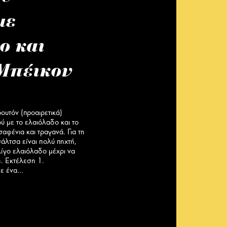
με
ο και
Μπέικον
ρουτόν (προαιρετικά)
ύ με το ελαιόλαδο και το
αφένια και τραγανά. Για τη
σάλτσα είναι πολύ πηχτή,
λίγο ελαιόλαδο μέχρι να
ή. Εκτέλεση 1.
Σε ένα…