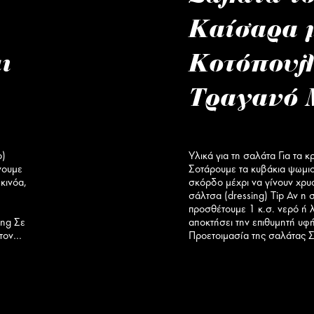
Καίσαρα 
ι
Κοτόπουλ
Τραγανό 
ο)
Υλικά για τη σαλάτα Για τα κ
νουμε
Σοτάρουμε τα κυβάκια ψωμιο
κινόα,
σκόρδο μέχρι να γίνουν χρυσ
σάλτσα (dressing) Tip Αν η 
προσθέτουμε 1 κ.σ. νερό ή 
ing Σε
αποκτήσει την επιθυμητή υφ
 τον…
Προετοιμασία της σαλάτας 